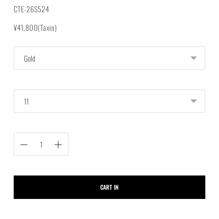
CTE-26S524
定
¥41,800(Taxin)
価
カ
ラ
ー
サ
イ
ズ
数
量
CART IN